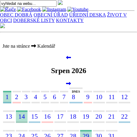
OBEC DOBRÁ
OBECNÍ ÚŘAD
ÚŘEDNÍ DESKA
ŽIVOT V
OBCI
DOBERSKÉ LISTY
KONTAKTY
Jste na stránce
Kalendář
Srpen 2026
DNES
1
2
3
4
5
6
7
8
9
10
11
12
13
14
15
16
17
18
19
20
21
22
23
24
25
26
27
28
29
30
31