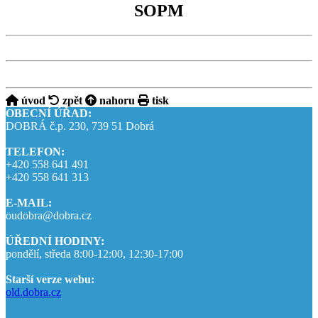
SOPM
úvod
zpět
nahoru
tisk
OBECNÍ ÚŘAD:
DOBRÁ č.p. 230, 739 51 Dobrá
TELEFON:
+420 558 641 491
+420 558 641 313
E-MAIL:
oudobra@dobra.cz
ÚŘEDNÍ HODINY:
pondělí, středa 8:00-12:00, 12:30-17:00
Starší verze webu:
old.dobra.cz