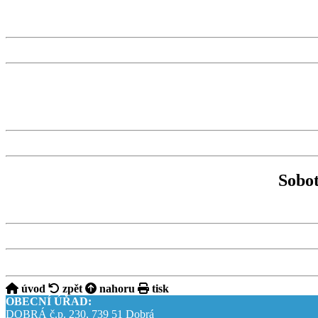
Sobot
úvod
zpět
nahoru
tisk
OBECNÍ ÚŘAD:
DOBRÁ č.p. 230, 739 51 Dobrá