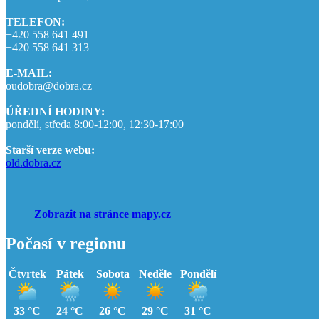
TELEFON:
+420 558 641 491
+420 558 641 313
E-MAIL:
oudobra@dobra.cz
ÚŘEDNÍ HODINY:
pondělí, středa 8:00-12:00, 12:30-17:00
Starší verze webu:
old.dobra.cz
Zobrazit na stránce mapy.cz
Počasí v regionu
Čtvrtek
Pátek
Sobota
Neděle
Pondělí
33 °C
24 °C
26 °C
29 °C
31 °C