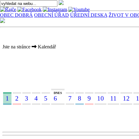
OBEC DOBRÁ
OBECNÍ ÚŘAD
ÚŘEDNÍ DESKA
ŽIVOT V OB
Jste na stránce
Kalendář
DNES
1
2
3
4
5
6
7
8
9
10
11
12