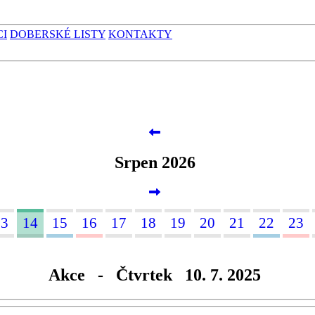
CI
DOBERSKÉ LISTY
KONTAKTY
Srpen 2026
13
14
15
16
17
18
19
20
21
22
23
Akce - Čtvrtek 10. 7. 2025