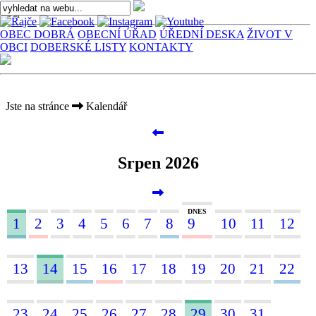
OBEC DOBRÁ
OBECNÍ ÚŘAD
ÚŘEDNÍ DESKA
ŽIVOT V
OBCI
DOBERSKÉ LISTY
KONTAKTY
Jste na stránce
Kalendář
Srpen 2026
DNES
1
2
3
4
5
6
7
8
9
10
11
12
13
14
15
16
17
18
19
20
21
22
23
24
25
26
27
28
29
30
31