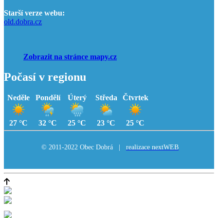
Starší verze webu:
old.dobra.cz
Zobrazit na stránce mapy.cz
Počasí v regionu
Neděle
Pondělí
Úterý
Středa
Čtvrtek
27 °C
32 °C
25 °C
23 °C
25 °C
© 2011-2022 Obec Dobrá |
realizace nextWEB