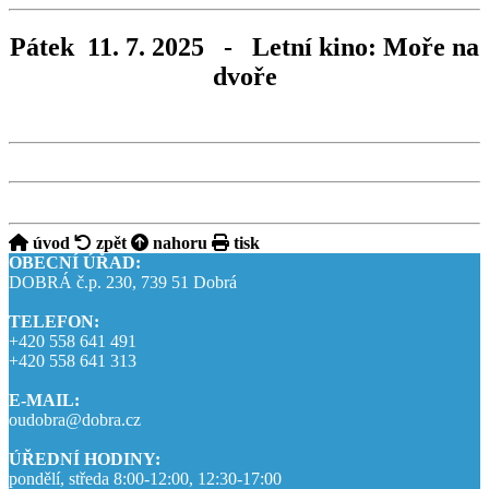
Pátek 11. 7. 2025 - Letní kino: Moře na
dvoře
úvod
zpět
nahoru
tisk
OBECNÍ ÚŘAD:
DOBRÁ č.p. 230, 739 51 Dobrá
TELEFON:
+420 558 641 491
+420 558 641 313
E-MAIL:
oudobra@dobra.cz
ÚŘEDNÍ HODINY:
pondělí, středa 8:00-12:00, 12:30-17:00