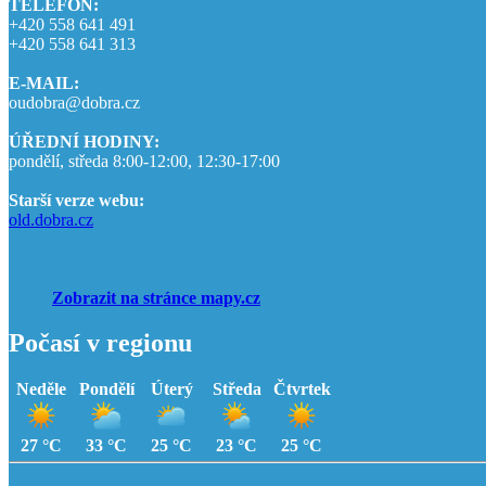
TELEFON:
+420 558 641 491
+420 558 641 313
E-MAIL:
oudobra@dobra.cz
ÚŘEDNÍ HODINY:
pondělí, středa 8:00-12:00, 12:30-17:00
Starší verze webu:
old.dobra.cz
Zobrazit na stránce mapy.cz
Počasí v regionu
Neděle
Pondělí
Úterý
Středa
Čtvrtek
27 °C
33 °C
25 °C
23 °C
25 °C