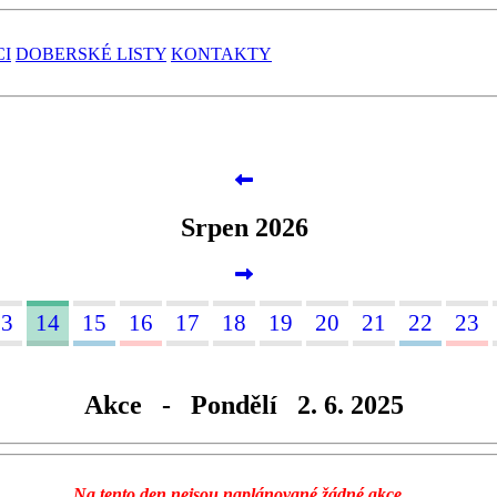
CI
DOBERSKÉ LISTY
KONTAKTY
Srpen 2026
13
14
15
16
17
18
19
20
21
22
23
Akce - Pondělí 2. 6. 2025
Na tento den nejsou naplánované žádné akce...