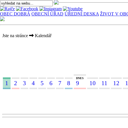
OBEC DOBRÁ
OBECNÍ ÚŘAD
ÚŘEDNÍ DESKA
ŽIVOT V OB
Jste na stránce
Kalendář
DNES
1
2
3
4
5
6
7
8
9
10
11
12