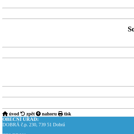
S
úvod
zpět
nahoru
tisk
OBECNÍ ÚŘAD:
DOBRÁ č.p. 230, 739 51 Dobrá