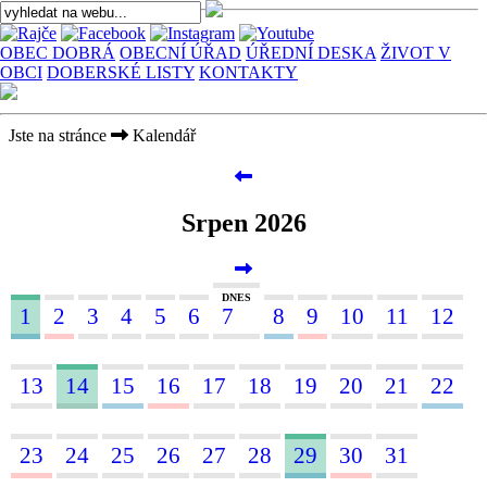
OBEC DOBRÁ
OBECNÍ ÚŘAD
ÚŘEDNÍ DESKA
ŽIVOT V
OBCI
DOBERSKÉ LISTY
KONTAKTY
Jste na stránce
Kalendář
Srpen 2026
DNES
1
2
3
4
5
6
7
8
9
10
11
12
13
14
15
16
17
18
19
20
21
22
23
24
25
26
27
28
29
30
31