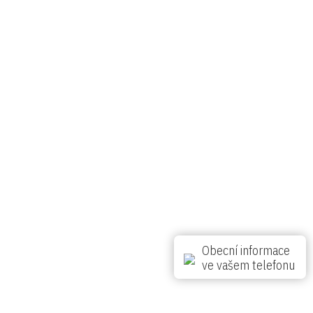
Počasí v regionu
Sobota
Neděle
Pondělí
Úterý
Středa
24 °C
27 °C
32 °C
25 °C
23 °C
© 2011-2022 Obec Dobrá |
realizace nextWEB
Obecní informace
ve vašem telefonu